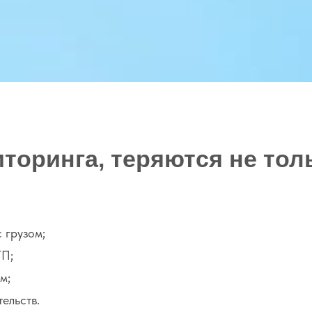
торинга, теряются не то
 грузом;
ТП;
м;
ельств.