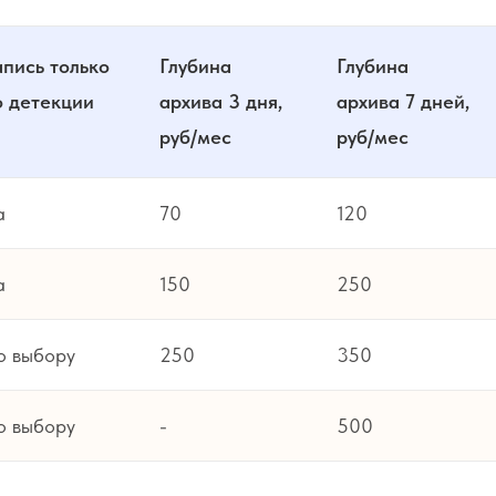
апись только
Глубина
Глубина
о детекции
архива 3 дня,
архива 7 дней,
руб/мес
руб/мес
а
70
120
а
150
250
о выбору
250
350
о выбору
-
500