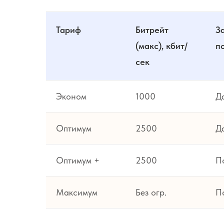
Тариф
Битрейт
З
(макс), кбит/
п
сек
Эконом
1000
Д
Оптимум
2500
Д
Оптимум +
2500
П
Максимум
Без огр.
П