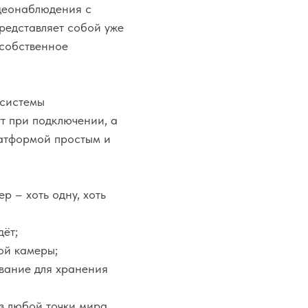
идеонаблюдения с
редставляет собой уже
 собственное
 системы
т при подключении, а
латформой простым и
 – хоть одну, хоть
дёт;
ой камеры;
вание для хранения
з любой точки мира.