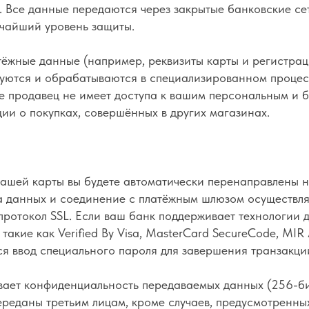
 Все данные передаются через закрытые банковские се
чайший уровень защиты.
тёжные данные (например, реквизиты карты и регистра
ются и обрабатываются в специализированном процес
же продавец не имеет доступа к вашим персональным и 
ии о покупках, совершённых в других магазинах.
вашей карты вы будете автоматически перенаправлены 
 данных и соединение с платёжным шлюзом осуществл
протокол SSL. Если ваш банк поддерживает технологии 
такие как Verified By Visa, MasterCard SecureCode, MIR 
я ввод специального пароля для завершения транзакци
ает конфиденциальность передаваемых данных (256-б
ереданы третьим лицам, кроме случаев, предусмотренн