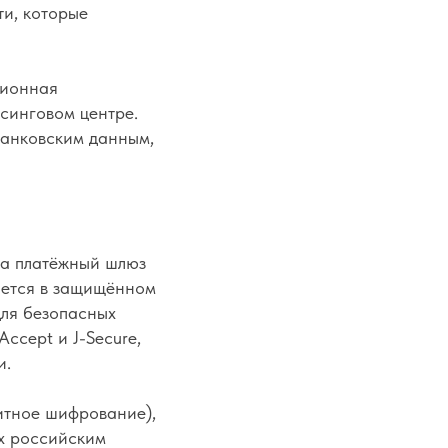
ти, которые
ционная
синговом центре.
банковским данным,
на платёжный шлюз
яется в защищённом
для безопасных
Accept и J-Secure,
и.
итное шифрование),
ых российским