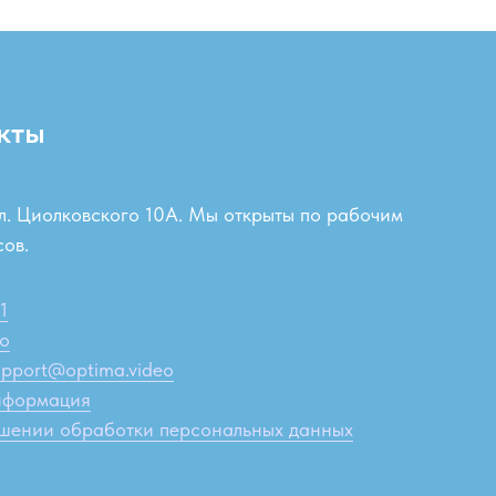
кты
ул. Циолковского 10А. Мы открыты по рабочим
сов.
1
eo
upport@optima.video
нформация
ошении обработки персональных данных